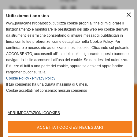
Pro. Bas. Gorlago
32 - 55
Pall. Spirano
close
Utilizziamo i cookies
Levate (BG)
www.pallacanestropalosco.it utilizza cookie propri al fine di migliorare il
Shot N' Shoot
sosp.
Ciserano Basket
funzionamento e monitorare le prestazioni del sito web e/o cookie derivati
da strumenti esterni che consentono di inviare messaggi pubblicitari in
Dalmine (BG)
linea con le tue preferenze, come dettagliato nella Cookie Policy. Per
Cral Dalmine Next
65 - 57
Team Brusaporto
continuare è necessario autorizzare i nostri cookie. Cliccando sul pulsante
ACCONSENTO, acconsenti all'uso dei cookie. Ignorando questo banner e
RIPOSA
-
Basket Valtexas
navigando il sito acconsenti all'uso dei cookie. Se non desideri autorizzare
l'utilizzo di tutti o una parte dei cookie, oppure se desideri approfondire
-
l'argomento, consulta la
SCHEDA
CALENDARIO E RISULTATI
Cookie Policy
-
Privacy Policy
Il tuo consenso ha una durata massima di 6 mesi.
Cookie accettati nel consenso: nessun consenso
Privacy Policy
-
Cookie Policy
A.S.D Pallacanestro Palosco
Via Giuseppe Di Vittorio, 6/A **CAP** 24050 - Palosco (Bergamo)
APRI IMPOSTAZIONI COOKIES
P.I. 03251090167 C.F 03251090167
Via Alcide De Gasperi, 7 - 24050 - - Palosco (BG)
ACCETTA I COOKIES NECESSARI
Tel. 035.845461 Tel. 035.846492 Fax 035.846540