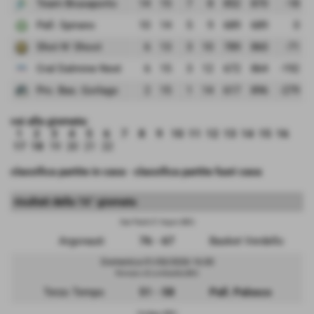
Team Brusaporto
14
15
7
8
852
870
-18
Pall. Spirano
10
14
5
9
689
689
0
Shot N' Shoot
6
13
3
10
789
860
-71
Cral Dalmine Next
6
15
3
12
672
864
-192
Pro. Bas. Gorlago
2
15
1
14
617
896
-279
vai alla giornata:
1
2
3
4
5
6
7
8
9
10
11
12
13
14
15
16
17
18
19
20
21
22
classifica partite in casa
-
classifica partite fuori casa
risultati della 16° giornata
San Paolo D' Argon (BG)
Argonauti
76 - 67
Basket Verdello
Domenica 01/03/2026 16:30
Romano di Lombardia (BG)
Terzo Tempo
51 - 58
Pall. Palosco
Gorlago (BG)