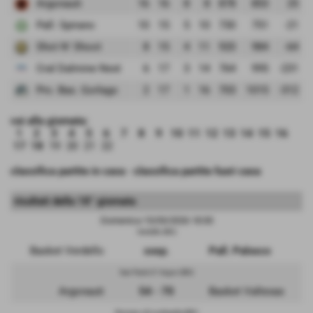
Argonauti
16
16
8
8
878
853
25
Pall. Spirano
10
15
5
10
730
751
-21
Shot N' Shoot
8
15
4
11
920
984
-64
Cral Dalmine Next
6
17
3
14
764
995
-231
Pro. Bas. Gorlago
2
17
1
16
703
1015
-312
vai alla giornata:
1
2
3
4
5
6
7
8
9
10
11
12
13
14
15
16
17
18
19
20
21
22
classifica partite in casa
-
classifica partite fuori casa
risultati della 18° giornata
Domenica 15/03/2026 18:30
Verdello (BG)
Basket Verdello
sosp.
Pall. Palosco
San Paolo D' Argon (BG)
Argonauti
54 - 70
Basket Valtexas
Romano di Lombardia (BG)