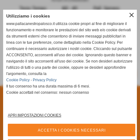
Terzo Tempo
62 - 41
Pall. Spirano
close
Utilizziamo i cookies
Gorlago (BG)
www.pallacanestropalosco.it utilizza cookie propri al fine di migliorare il
Pro. Bas. Gorlago
37 - 53
Team Brusaporto
funzionamento e monitorare le prestazioni del sito web e/o cookie derivati
da strumenti esterni che consentono di inviare messaggi pubblicitari in
Dalmine (BG)
linea con le tue preferenze, come dettagliato nella Cookie Policy. Per
Cral Dalmine Next
49 - 74
Shot N' Shoot
continuare è necessario autorizzare i nostri cookie. Cliccando sul pulsante
ACCONSENTO, acconsenti all'uso dei cookie. Ignorando questo banner e
RIPOSA
-
Ciserano Basket
navigando il sito acconsenti all'uso dei cookie. Se non desideri autorizzare
l'utilizzo di tutti o una parte dei cookie, oppure se desideri approfondire
-
l'argomento, consulta la
SCHEDA
CALENDARIO E RISULTATI
Cookie Policy
-
Privacy Policy
Il tuo consenso ha una durata massima di 6 mesi.
Cookie accettati nel consenso: nessun consenso
Privacy Policy
-
Cookie Policy
A.S.D Pallacanestro Palosco
Via Giuseppe Di Vittorio, 6/A **CAP** 24050 - Palosco (Bergamo)
APRI IMPOSTAZIONI COOKIES
P.I. 03251090167 C.F 03251090167
Via Alcide De Gasperi, 7 - 24050 - - Palosco (BG)
ACCETTA I COOKIES NECESSARI
Tel. 035.845461 Tel. 035.846492 Fax 035.846540