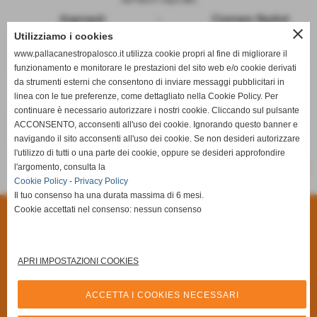
Argonauti
-
Ciserano Basket
close
Utilizziamo i cookies
Romano di Lombardia (BG)
www.pallacanestropalosco.it utilizza cookie propri al fine di migliorare il
Terzo Tempo
-
Team Brusaporto
funzionamento e monitorare le prestazioni del sito web e/o cookie derivati
da strumenti esterni che consentono di inviare messaggi pubblicitari in
Dalmine (BG)
linea con le tue preferenze, come dettagliato nella Cookie Policy. Per
Cral Dalmine Next
-
Pro. Bas. Gorlago
continuare è necessario autorizzare i nostri cookie. Cliccando sul pulsante
ACCONSENTO, acconsenti all'uso dei cookie. Ignorando questo banner e
RIPOSA
-
Shot N' Shoot
navigando il sito acconsenti all'uso dei cookie. Se non desideri autorizzare
l'utilizzo di tutti o una parte dei cookie, oppure se desideri approfondire
-
l'argomento, consulta la
SCHEDA
CALENDARIO E RISULTATI
Cookie Policy
-
Privacy Policy
Il tuo consenso ha una durata massima di 6 mesi.
Cookie accettati nel consenso: nessun consenso
Privacy Policy
-
Cookie Policy
A.S.D Pallacanestro Palosco
Via Giuseppe Di Vittorio, 6/A **CAP** 24050 - Palosco (Bergamo)
APRI IMPOSTAZIONI COOKIES
P.I. 03251090167 C.F 03251090167
Via Alcide De Gasperi, 7 - 24050 - - Palosco (BG)
ACCETTA I COOKIES NECESSARI
Tel. 035.845461 Tel. 035.846492 Fax 035.846540