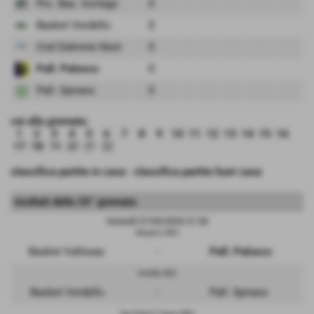
Pro. Bas. Gorlago
0
Basket Verdello
0
Cral Dalmine Next
0
Pall. Palosco
0
Pall. Spirano
0
vai alla giornata:
1
2
3
4
5
6
7
8
9
10
11
12
13
14
15
16
17
18
19
20
21
22
classifica partite in casa
-
classifica partite fuori casa
risultati della 20° giornata
Venerdì 27/03/2026 21:30
Bergamo (BG)
Basket Valtexas
-
Pall. Palosco
Verdello (BG)
Basket Verdello
-
Pall. Spirano
San Paolo D' Argon (BG)