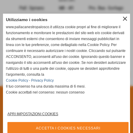
Pall. Spirano
68 - 41
Pro. Bas. Gorlago
Ciserano (BG)
close
Utilizziamo i cookies
Ciserano Basket
77 - 74
Shot N' Shoot
www.pallacanestropalosco.it utilizza cookie propri al fine di migliorare il
funzionamento e monitorare le prestazioni del sito web e/o cookie derivati
Brusaporto (BG)
da strumenti esterni che consentono di inviare messaggi pubblicitari in
Team Brusaporto
62 - 43
Cral Dalmine Next
linea con le tue preferenze, come dettagliato nella Cookie Policy. Per
continuare è necessario autorizzare i nostri cookie. Cliccando sul pulsante
Bergamo (BG)
ACCONSENTO, acconsenti all'uso dei cookie. Ignorando questo banner e
Basket Valtexas
-
RIPOSA
navigando il sito acconsenti all'uso dei cookie. Se non desideri autorizzare
l'utilizzo di tutti o una parte dei cookie, oppure se desideri approfondire
-
l'argomento, consulta la
SCHEDA
CALENDARIO E RISULTATI
Cookie Policy
-
Privacy Policy
Il tuo consenso ha una durata massima di 6 mesi.
Cookie accettati nel consenso: nessun consenso
Privacy Policy
-
Cookie Policy
A.S.D Pallacanestro Palosco
Via Giuseppe Di Vittorio, 6/A **CAP** 24050 - Palosco (Bergamo)
APRI IMPOSTAZIONI COOKIES
P.I. 03251090167 C.F 03251090167
Via Alcide De Gasperi, 7 - 24050 - - Palosco (BG)
ACCETTA I COOKIES NECESSARI