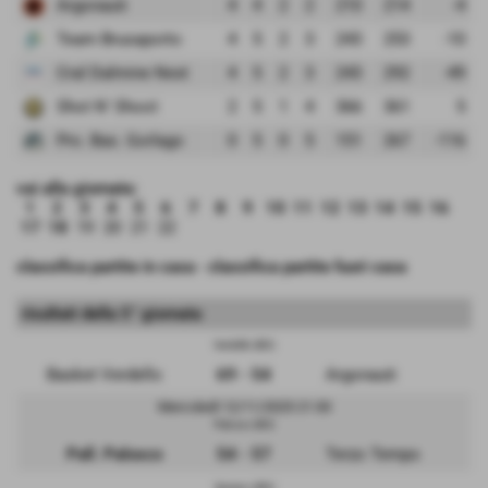
Argonauti
4
4
2
2
210
214
-4
Team Brusaporto
4
5
2
3
243
253
-10
Cral Dalmine Next
4
5
2
3
243
292
-49
Shot N' Shoot
2
5
1
4
366
361
5
Pro. Bas. Gorlago
0
5
0
5
151
267
-116
vai alla giornata:
1
2
3
4
5
6
7
8
9
10
11
12
13
14
15
16
17
18
19
20
21
22
classifica partite in casa
-
classifica partite fuori casa
risultati della 5° giornata
Verdello (BG)
Basket Verdello
69 - 54
Argonauti
Mercoledì 12/11/2025 21:30
Palosco (BG)
Pall. Palosco
54 - 57
Terzo Tempo
Spirano (BG)