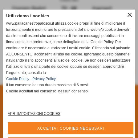
Ciserano Basket
72 - 68
Argonauti
close
Utilizziamo i cookies
Brusaporto (BG)
www.pallacanestropalosco.it utilizza cookie propri al fine di migliorare il
Team Brusaporto
52 - 41
Terzo Tempo
funzionamento e monitorare le prestazioni del sito web e/o cookie derivati
da strumenti esterni che consentono di inviare messaggi pubblicitari in
Gorlago (BG)
linea con le tue preferenze, come dettagliato nella Cookie Policy. Per
Pro. Bas. Gorlago
55 - 48
Cral Dalmine Next
continuare è necessario autorizzare i nostri cookie. Cliccando sul pulsante
ACCONSENTO, acconsenti all'uso dei cookie. Ignorando questo banner e
Shot N' Shoot
-
RIPOSA
navigando il sito acconsenti all'uso dei cookie. Se non desideri autorizzare
l'utilizzo di tutti o una parte dei cookie, oppure se desideri approfondire
-
l'argomento, consulta la
SCHEDA
CALENDARIO E RISULTATI
Cookie Policy
-
Privacy Policy
Il tuo consenso ha una durata massima di 6 mesi.
Cookie accettati nel consenso: nessun consenso
Privacy Policy
-
Cookie Policy
A.S.D Pallacanestro Palosco
Via Giuseppe Di Vittorio, 6/A **CAP** 24050 - Palosco (Bergamo)
APRI IMPOSTAZIONI COOKIES
P.I. 03251090167 C.F 03251090167
Via Alcide De Gasperi, 7 - 24050 - - Palosco (BG)
ACCETTA I COOKIES NECESSARI
Tel. 035.845461 Tel. 035.846492 Fax 035.846540