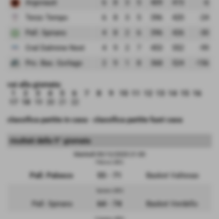
Argonauti
6
8
3
5
409
415
-6
Terzo Tempo
6
8
3
5
396
420
-24
Pall. Spirano
4
8
2
6
396
426
-30
Cral Dalmine Next
4
9
2
7
453
552
-99
Pro. Bas. Gorlago
2
9
1
8
368
524
-156
vai alla giornata:
1
2
3
4
5
6
7
8
9
10
11
12
13
14
15
16
17
18
19
20
21
22
classifica partite in casa
-
classifica partite fuori casa
risultati della 9° giornata
Martedì 09/12/2025 21:30
Palosco (BG)
Pall. Palosco
55 - 71
Basket Valtexas
Spirano (BG)
Pall. Spirano
64 - 74
Basket Verdello
Ciserano (BG)