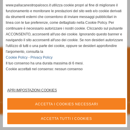
www.pallacanestropalosco.it utilizza cookie propri al fine di migliorare il
funzionamento e monitorare le prestazioni del sito web e/o cookie derivati
da strumenti esterni che consentono di inviare messaggi pubblicitari in
linea con le tue preferenze, come dettagliato nella Cookie Policy. Per
Shot N' Shoot
Pall. Palosco
continuare è necessario autorizzare i nostri cookie. Cliccando sul pulsante
ACCONSENTO, acconsenti all'uso dei cookie. Ignorando questo banner e
-
-
SCHEDA
CALENDARIO E RISULTATI
CLASSIFICA
navigando il sito acconsenti all'uso dei cookie. Se non desideri autorizzare
l'utilizzo di tutti o una parte dei cookie, oppure se desideri approfondire
l'argomento, consulta la
Privacy Policy
-
Cookie Policy
Cookie Policy
-
Privacy Policy
Il tuo consenso ha una durata massima di 6 mesi.
A.S.D Pallacanestro Palosco
Cookie accettati nel consenso: nessun consenso
Via Giuseppe Di Vittorio, 6/A **CAP** 24050 - Palosco (Bergamo)
P.I. 03251090167 C.F 03251090167
Via Alcide De Gasperi, 7 - 24050 - - Palosco (BG)
APRI IMPOSTAZIONI COOKIES
Tel. 035.845461 Tel. 035.846492 Fax 035.846540
Cell. 3357794816
info@pallacanestropalosco.it
ACCETTA I COOKIES NECESSARI
Realizzazione siti web www.sitoper.it
ACCETTA TUTTI I COOKIES