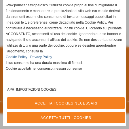
www.pallacanestropalosco.it utilizza cookie propri al fine di migliorare il
funzionamento e monitorare le prestazioni del sito web e/o cookie derivati
da strumenti esterni che consentono di inviare messaggi pubblicitari in
linea con le tue preferenze, come dettagliato nella Cookie Policy. Per
Pall. Palosco
Shot N' Shoot
continuare è necessario autorizzare i nostri cookie. Cliccando sul pulsante
ACCONSENTO, acconsenti all'uso dei cookie. Ignorando questo banner e
-
-
SCHEDA
CALENDARIO E RISULTATI
CLASSIFICA
navigando il sito acconsenti all'uso dei cookie. Se non desideri autorizzare
l'utilizzo di tutti o una parte dei cookie, oppure se desideri approfondire
l'argomento, consulta la
Privacy Policy
-
Cookie Policy
Cookie Policy
-
Privacy Policy
Il tuo consenso ha una durata massima di 6 mesi.
A.S.D Pallacanestro Palosco
Cookie accettati nel consenso: nessun consenso
Via Giuseppe Di Vittorio, 6/A **CAP** 24050 - Palosco (Bergamo)
P.I. 03251090167 C.F 03251090167
Via Alcide De Gasperi, 7 - 24050 - - Palosco (BG)
APRI IMPOSTAZIONI COOKIES
Tel. 035.845461 Tel. 035.846492 Fax 035.846540
Cell. 3357794816
info@pallacanestropalosco.it
ACCETTA I COOKIES NECESSARI
Realizzazione siti web www.sitoper.it
ACCETTA TUTTI I COOKIES