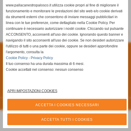
www.pallacanestropalosco.it utilizza cookie propri al fine di migliorare il
funzionamento e monitorare le prestazioni del sito web e/o cookie derivati
da strumenti esterni che consentono di inviare messaggi pubblicitari in
Shot N' Shoot
Basket Valtexas
linea con le tue preferenze, come dettagliato nella Cookie Policy. Per
continuare è necessario autorizzare i nostri cookie. Cliccando sul pulsante
-
-
SCHEDA
CALENDARIO E RISULTATI
CLASSIFICA
ACCONSENTO, acconsenti all'uso dei cookie. Ignorando questo banner e
navigando il sito acconsenti all'uso dei cookie. Se non desideri autorizzare
l'utilizzo di tutti o una parte dei cookie, oppure se desideri approfondire
Privacy Policy
-
Cookie Policy
l'argomento, consulta la
Cookie Policy
-
Privacy Policy
A.S.D Pallacanestro Palosco
Il tuo consenso ha una durata massima di 6 mesi.
Via Giuseppe Di Vittorio, 6/A **CAP** 24050 - Palosco (Bergamo)
Cookie accettati nel consenso: nessun consenso
P.I. 03251090167 C.F 03251090167
Via Alcide De Gasperi, 7 - 24050 - - Palosco (BG)
Tel. 035.845461 Tel. 035.846492 Fax 035.846540
APRI IMPOSTAZIONI COOKIES
Cell. 3357794816
info@pallacanestropalosco.it
Realizzazione siti web www.sitoper.it
ACCETTA I COOKIES NECESSARI
ACCETTA TUTTI I COOKIES