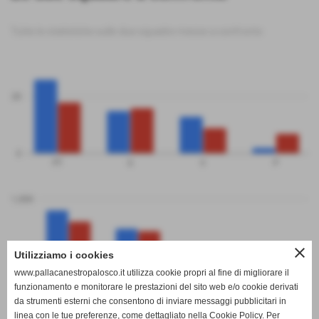
Tutte le statistiche sulle due squadre messe a confronto
20
0
PT
G
V
P
1,000
close
Utilizziamo i cookies
500
www.pallacanestropalosco.it utilizza cookie propri al fine di migliorare il
funzionamento e monitorare le prestazioni del sito web e/o cookie derivati
da strumenti esterni che consentono di inviare messaggi pubblicitari in
linea con le tue preferenze, come dettagliato nella Cookie Policy. Per