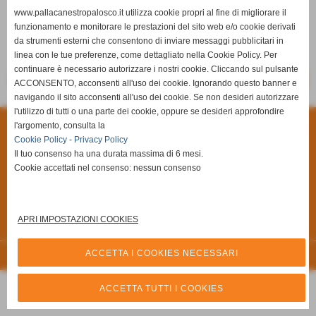
www.pallacanestropalosco.it utilizza cookie propri al fine di migliorare il
funzionamento e monitorare le prestazioni del sito web e/o cookie derivati
da strumenti esterni che consentono di inviare messaggi pubblicitari in
Shot N' Shoot
Ciserano Basket
linea con le tue preferenze, come dettagliato nella Cookie Policy. Per
continuare è necessario autorizzare i nostri cookie. Cliccando sul pulsante
-
-
SCHEDA
CALENDARIO E RISULTATI
CLASSIFICA
ACCONSENTO, acconsenti all'uso dei cookie. Ignorando questo banner e
navigando il sito acconsenti all'uso dei cookie. Se non desideri autorizzare
l'utilizzo di tutti o una parte dei cookie, oppure se desideri approfondire
Privacy Policy
-
Cookie Policy
l'argomento, consulta la
Cookie Policy
-
Privacy Policy
A.S.D Pallacanestro Palosco
Il tuo consenso ha una durata massima di 6 mesi.
Cookie accettati nel consenso: nessun consenso
Via Giuseppe Di Vittorio, 6/A **CAP** 24050 - Palosco (Bergamo)
P.I. 03251090167 C.F 03251090167
Via Alcide De Gasperi, 7 - 24050 - - Palosco (BG)
APRI IMPOSTAZIONI COOKIES
Tel. 035.845461 Tel. 035.846492 Fax 035.846540
Cell. 3357794816
info@pallacanestropalosco.it
ACCETTA I COOKIES NECESSARI
Realizzazione siti web www.sitoper.it
ACCETTA TUTTI I COOKIES