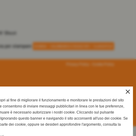
N' Shoot
-
-
SCHEDA
CALENDARIO E RISULTATI
CLASSIFICA
Privacy Policy
-
Cookie Policy
close
ri al fine di migliorare il funzionamento e monitorare le prestazioni del sito
e consentono di inviare messaggi pubblicitari in linea con le tue preferenze,
inuare è necessario autorizzare i nostri cookie. Cliccando sul pulsante
gnorando questo banner e navigando il sito acconsenti all'uso dei cookie. Se
na parte dei cookie, oppure se desideri approfondire l'argomento, consulta la