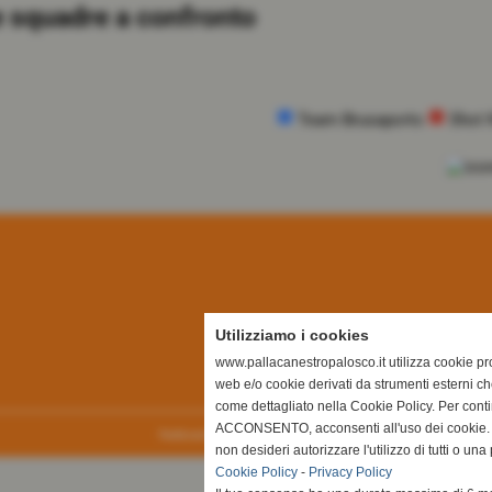
 squadre a confronto
Team Brusaporto
Shot 
Utilizziamo i cookies
www.pallacanestropalosco.it utilizza cookie prop
web e/o cookie derivati da strumenti esterni ch
come dettagliato nella Cookie Policy. Per cont
ACCONSENTO, acconsenti all'uso dei cookie. I
Realizzazione siti web www.sitoper.it
non desideri autorizzare l'utilizzo di tutti o u
Cookie Policy
-
Privacy Policy