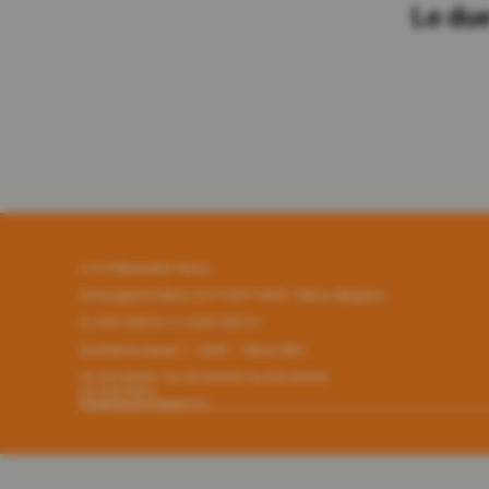
Le due
A.S.D Pallacanestro Palosco
Via Giuseppe Di Vittorio, 6/A **CAP** 24050 - Palosco (Bergamo)
P.I. 03251090167 C.F 03251090167
Via Alcide De Gasperi, 7 - 24050 - - Palosco (BG)
Tel. 035.845461 Tel. 035.846492 Fax 035.846540
Cell. 3357794816
info@pallacanestropalosco.it