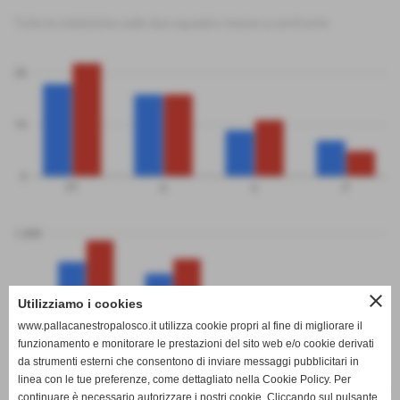
Tutte le statistiche sulle due squadre messe a confronto
20
10
0
PT
G
V
P
1,000
close
Utilizziamo i cookies
500
www.pallacanestropalosco.it utilizza cookie propri al fine di migliorare il
funzionamento e monitorare le prestazioni del sito web e/o cookie derivati
da strumenti esterni che consentono di inviare messaggi pubblicitari in
linea con le tue preferenze, come dettagliato nella Cookie Policy. Per
0
continuare è necessario autorizzare i nostri cookie. Cliccando sul pulsante
PF
PS
DP