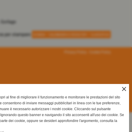
 Gorlago
-
-
SCHEDA
CALENDARIO E RISULTATI
CLASSIFICA
Privacy Policy
-
Cookie Policy
close
ri al fine di migliorare il funzionamento e monitorare le prestazioni del sito
e consentono di inviare messaggi pubblicitari in linea con le tue preferenze,
inuare è necessario autorizzare i nostri cookie. Cliccando sul pulsante
gnorando questo banner e navigando il sito acconsenti all'uso dei cookie. Se
na parte dei cookie, oppure se desideri approfondire l'argomento, consulta la