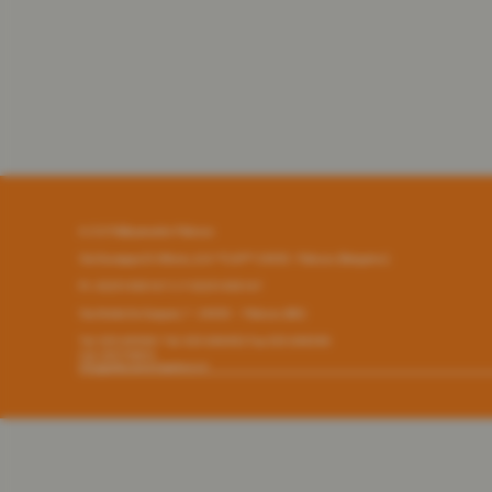
A.S.D Pallacanestro Palosco
Via Giuseppe Di Vittorio, 6/A **CAP** 24050 - Palosco (Bergamo)
P.I. 03251090167 C.F 03251090167
Via Alcide De Gasperi, 7 - 24050 - - Palosco (BG)
Tel. 035.845461 Tel. 035.846492 Fax 035.846540
Cell. 3357794816
info@pallacanestropalosco.it