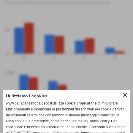
Tutte le statistiche sulle due squadre messe a confronto
20
0
PT
G
V
P
1,000
close
Utilizziamo i cookies
500
www.pallacanestropalosco.it utilizza cookie propri al fine di migliorare il
funzionamento e monitorare le prestazioni del sito web e/o cookie derivati
da strumenti esterni che consentono di inviare messaggi pubblicitari in
linea con le tue preferenze, come dettagliato nella Cookie Policy. Per
0
continuare è necessario autorizzare i nostri cookie. Cliccando sul pulsante
PF
PS
DP
Basket Valtexas
Pall. Palosco