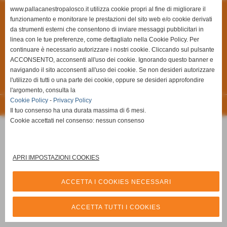
www.pallacanestropalosco.it utilizza cookie propri al fine di migliorare il
Privacy Policy
-
Cookie Policy
funzionamento e monitorare le prestazioni del sito web e/o cookie derivati
da strumenti esterni che consentono di inviare messaggi pubblicitari in
A.S.D Pallacanestro Palosco
linea con le tue preferenze, come dettagliato nella Cookie Policy. Per
Via Giuseppe Di Vittorio, 6/A **CAP** 24050 - Palosco (Bergamo)
continuare è necessario autorizzare i nostri cookie. Cliccando sul pulsante
P.I. 03251090167 C.F 03251090167
ACCONSENTO, acconsenti all'uso dei cookie. Ignorando questo banner e
Via Alcide De Gasperi, 7 - 24050 - - Palosco (BG)
navigando il sito acconsenti all'uso dei cookie. Se non desideri autorizzare
l'utilizzo di tutti o una parte dei cookie, oppure se desideri approfondire
Tel. 035.845461 Tel. 035.846492 Fax 035.846540
Cell. 3357794816
l'argomento, consulta la
info@pallacanestropalosco.it
Cookie Policy
-
Privacy Policy
Realizzazione siti web www.sitoper.it
Il tuo consenso ha una durata massima di 6 mesi.
Cookie accettati nel consenso: nessun consenso
APRI IMPOSTAZIONI COOKIES
ACCETTA I COOKIES NECESSARI
ACCETTA TUTTI I COOKIES