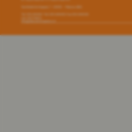
Via Alcide De Gasperi, 7 - 24050 - - Palosco (BG)
Tel. 035.845461 Tel. 035.846492 Fax 035.846540
Cell. 3357794816
info@pallacanestropalosco.it